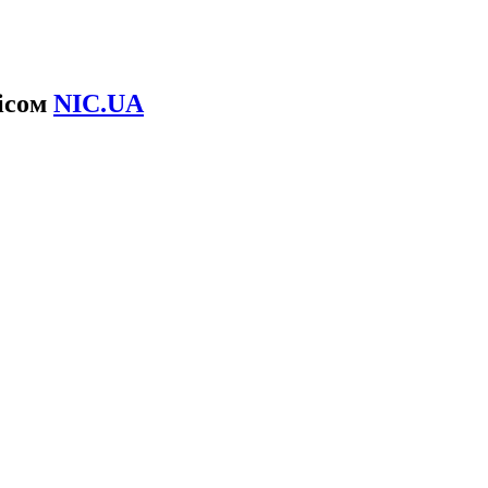
вісом
NIC.UA