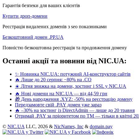
Гарантія безпеки для ваших клієнтів
Купити дроп-домени
Реєстрація видалених доменів з seo показниками
Безкоштовний домен .PP.UA
Повністю безкоштовна реєстрація та продовження домену
Останні акції та новини від NIC.UA:
✨ Новинка NIC.UA: потужний AI-конструктор сайтів
🔥 Лише до 20 серпня: −80% на .CO
☀️ Літня знижка на домени, хостинг і SSL у NIC.UA
🔥 Нові домени на NIC.UA — від 44,59 грн
🎁 День народження .XYZ: -50% на реєстрацію домену
Передзамовте свій .PAY домен уже зараз
🔥 –30% на хостинг із DirectAdmin — лише до 20 травня
Отримай .PAY за пріоритетом по ТМ — тільки в квітні 20
©
NIC.UA
LLC,
2026 &
NicNames, Inc
&
domain.pay